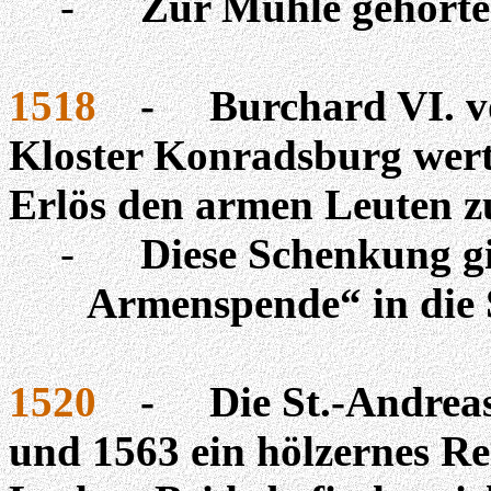
-
Zur Mühle gehörte
1518
-
Burchard VI. 
Kloster Konradsburg wert
Erlös den armen Leuten z
-
Diese Schenkung g
Armenspende“ in die S
1520
-
Die St.-Andreas
und 1563 ein hölzernes Re