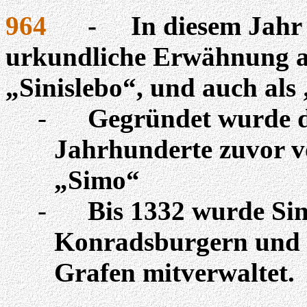
964
-
In diesem Jahr 
urkundliche Erwähnung a
„
Sinislebo
“, und auch als 
-
Gegründet wurde di
Jahrhunderte zuvor 
„Simo“
-
Bis 1332 wurde Si
Konradsburgern
und 
Grafen mitverwaltet.