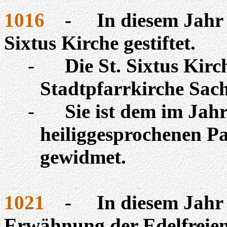
1016
-
In diesem Jahr
Sixtus Kirche gestiftet.
-
Die St. Sixtus Kirch
Stadtpfarrkirche Sac
-
Sie ist dem im Jah
heiliggesprochenen Pa
gewidmet.
1021
-
In diesem Jahr 
Erwähnung der Edelfreie