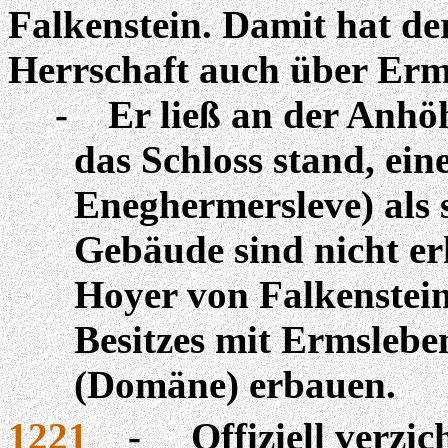
Falkenstein. Damit hat de
Herrschaft auch über Erm
-
Er ließ an der Anhöh
das Schloss stand, ein
Eneghermersleve
) als
Gebäude sind nicht erh
Hoyer von Falkenstein
Besitzes mit Ermsleben
(Domäne) erbauen.
1221
-
Offiziell verzi