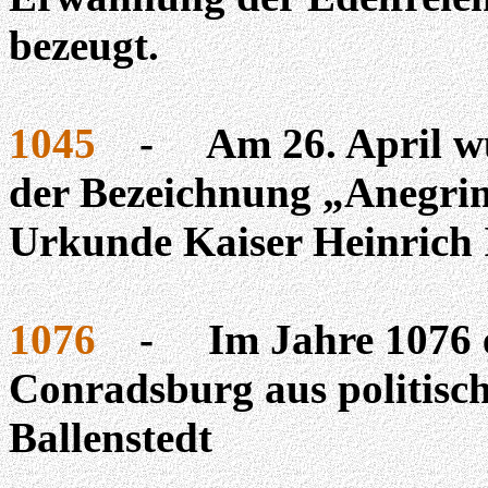
bezeugt.
1045
-
Am 26. April w
der Bezeichnung „
Anegri
Urkunde Kaiser Heinrich I
1076
-
Im Jahre 1076
Conradsburg
aus politisc
Ballenstedt