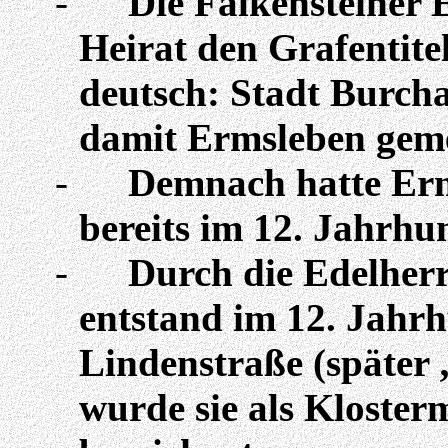
-
Die Falkensteiner
Heirat den Grafentite
deutsch
: Stadt Burcha
damit Ermsleben geme
-
Demnach hatte Erm
bereits im 12. Jahrhu
-
Durch die Edelher
entstand im 12. Jahrh
Lindenstraße (später
wurde sie als Kloste