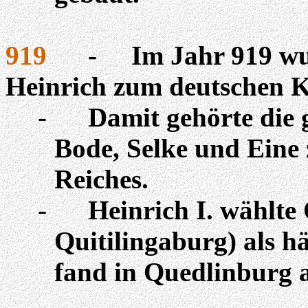
919
-
Im Jahr 919 w
Heinrich zum deutschen Kö
-
Damit gehörte die
Bode, Selke und Eine
Reiches.
-
Heinrich I. wählte
Quitilingaburg
) als h
fand in Quedlinburg a