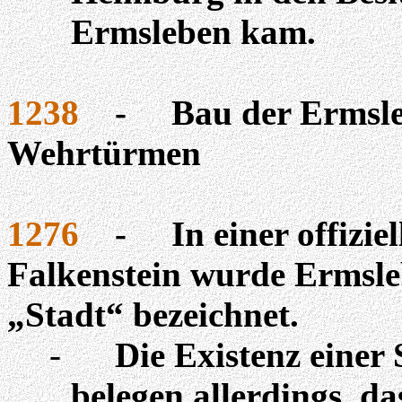
Ermsleben kam.
1238
-
Bau der Ermsl
Wehrtürmen
1276
-
In einer offizi
Falkenstein wurde Ermsle
„Stadt“ bezeichnet.
-
Die Existenz einer
belegen allerdings, da