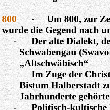
800
-
Um 800, zur Ze
wurde die Gegend nach und
-
Der alte Dialekt, d
Schwabengau (
Swavo
„Altschwäbisch“
-
Im Zuge der Chris
Bistum Halberstadt zu
Jahrhunderte gehörte
-
Politisch-kultisch