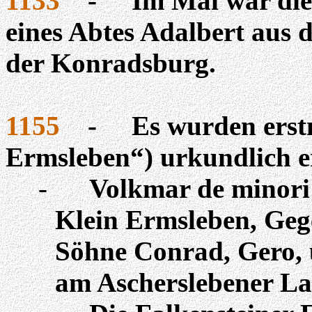
1133
-
Im Mai war die
eines Abtes Adalbert aus 
der Konradsburg.
1155
-
Es wurden erst
Ermsleben“) urkundlich 
-
Volkmar de
minori
Klein Ermsleben, Geg
Söhne Conrad, Gero, 
am Ascherslebener La