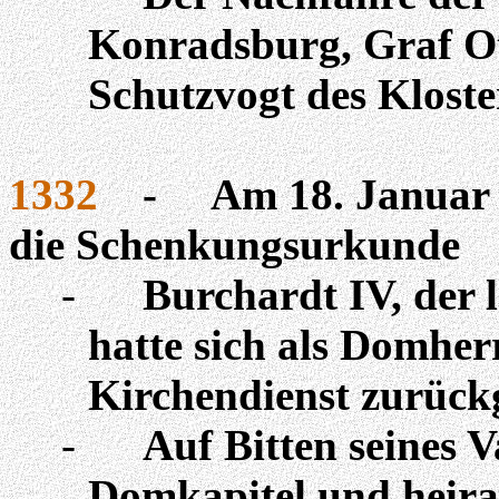
Konradsburg, Graf Ott
Schutzvogt des Klost
1332
-
Am 18. Januar 
die Schenkungsurkunde
-
Burchardt IV, der l
hatte sich als Domher
Kirchendienst zurück
-
Auf Bitten seines V
Domkapitel und heira