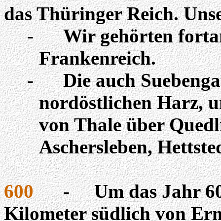
das Thüringer Reich. Unse
-
Wir gehörten fort
Frankenreich.
-
Die auch
Suebeng
nordöstlichen Harz, u
von Thale über Quedli
Aschersleben, Hettsted
600
-
Um das Jahr 6
Kilometer südlich von Er