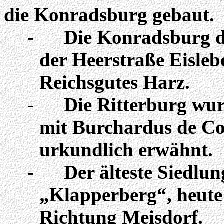
die Konradsburg gebaut.
-
Die Konradsburg d
der Heerstraße Eisle
Reichsgutes Harz.
-
Die Ritterburg w
mit
Burchardus
de
Co
urkundlich erwähnt.
-
Der älteste Siedlu
„Klapperberg“, heute
Richtung Meisdorf.