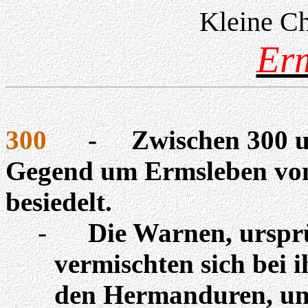
Kleine Ch
Er
300
-
Zwischen 300 u
Gegend um Ermsleben vo
besiedelt.
-
Die Warnen
, urspr
vermischten sich bei 
den
Hermanduren
, u