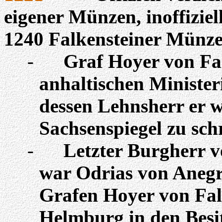
eigener Münzen, inoffizie
1240 Falkensteiner Münze
-
Graf Hoyer von Fal
anhaltischen Ministe
dessen Lehnsherr er w
Sachsenspiegel zu sch
-
Letzter Burgherr v
war
Odrias
von
Anegr
Grafen Hoyer von Falk
Helmburg
in den Besi