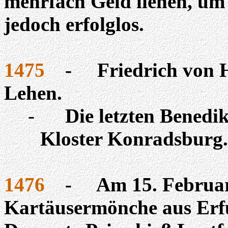
mehrfach Geld liehen, um e
jedoch erfolglos.
1475
-
Friedrich von 
Lehen.
-
Die letzten Benedi
Kloster Konradsburg
1476
-
Am 15. Februa
Kartäusermönche aus Erfu