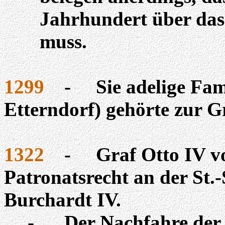
Jahrhundert über das
muss.
1299
-
Sie adelige Fa
Etterndorf
) gehörte zur G
1322
-
Graf Otto IV v
Patronatsrecht an der St.
Burchardt IV.
-
Der Nachfahre der 