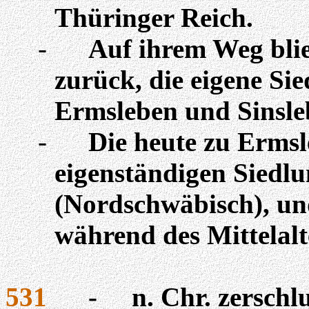
Thüringer Reich.
-
Auf ihrem Weg blie
zurück, die eigene Si
Ermsleben und Sinsle
-
Die heute zu Erms
eigenständigen Siedl
(Nordschwäbisch), u
während des Mittelalt
531
-
n. Chr. zersch