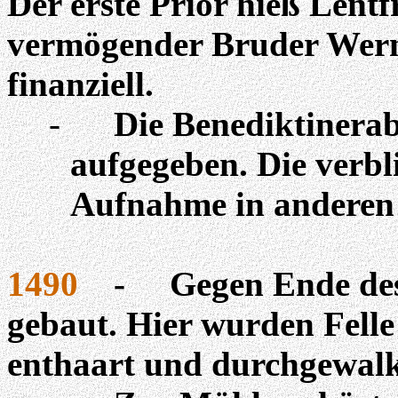
Der erste Prior hieß
Lentf
vermögender Bruder Werne
finanziell.
-
Die Benediktinera
aufgegeben. Die verb
Aufnahme in anderen 
1490
-
Gegen Ende des
gebaut. Hier wurden Felle 
enthaart und durchgewalk