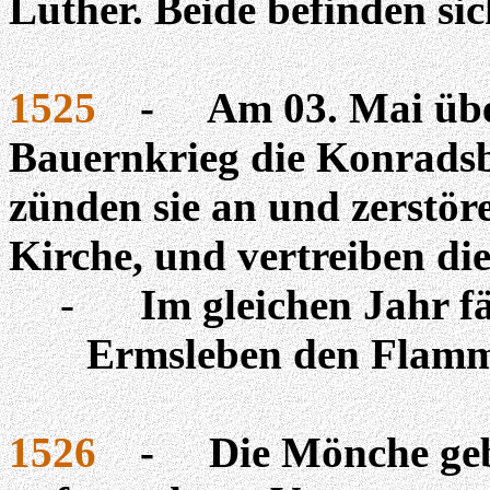
Luther. Beide befinden sic
1525
-
Am 03. Mai übe
Bauernkrieg die Konradsb
zünden sie an und zerstöre
Kirche, und vertreiben di
-
Im gleichen Jahr fä
Ermsleben den Flamm
1526
-
Die Mönche ge